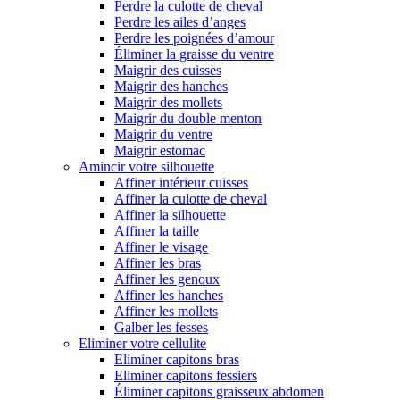
Perdre la culotte de cheval
Perdre les ailes d’anges
Perdre les poignées d’amour
Éliminer la graisse du ventre
Maigrir des cuisses
Maigrir des hanches
Maigrir des mollets
Maigrir du double menton
Maigrir du ventre
Maigrir estomac
Amincir votre silhouette
Affiner intérieur cuisses
Affiner la culotte de cheval
Affiner la silhouette
Affiner la taille
Affiner le visage
Affiner les bras
Affiner les genoux
Affiner les hanches
Affiner les mollets
Galber les fesses
Eliminer votre cellulite
Eliminer capitons bras
Eliminer capitons fessiers
Éliminer capitons graisseux abdomen