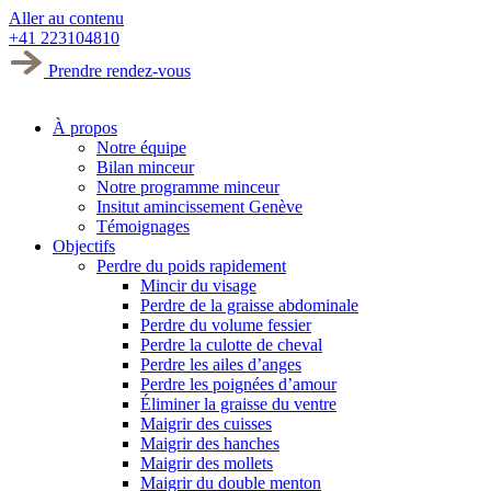
Aller au contenu
+41 223104810
Prendre rendez-vous
À propos
Notre équipe
Bilan minceur
Notre programme minceur
Insitut amincissement Genève
Témoignages
Objectifs
Perdre du poids rapidement
Mincir du visage
Perdre de la graisse abdominale
Perdre du volume fessier
Perdre la culotte de cheval
Perdre les ailes d’anges
Perdre les poignées d’amour
Éliminer la graisse du ventre
Maigrir des cuisses
Maigrir des hanches
Maigrir des mollets
Maigrir du double menton