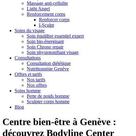
Massage anti-cellulite
Light Angel
Renforcement corps
Renforcer corps
I-Sculpt
Soins du visage
Soin équilibre essentiel expert
Soin bio-énergisant
Soin Chrono repair
Soin physiotonifiant visage
Consultations
Consultation diététique
Nutritionniste Genève
Offres et tarifs
Nos tarifs
Nos offres
Soins homme
Perte de poids homme
Sculpter corps homme
Blog
Centre bien-être à Genève :
découvrez Bodyline Center