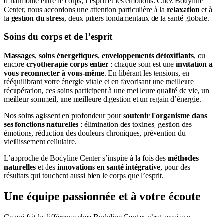
d’harmonie entre le corps, l’esprit et les émotions. Chez Bodyline
Center, nous accordons une attention particulière à la
relaxation
et à
la
gestion du stress
, deux piliers fondamentaux de la santé globale.
Soins du corps et de l’esprit
Massages
,
soins énergétiques
,
enveloppements détoxifiants
, ou
encore
cryothérapie corps entier
: chaque soin est une
invitation à
vous reconnecter à vous-même
. En libérant les tensions, en
rééquilibrant votre énergie vitale et en favorisant une meilleure
récupération, ces soins participent à une meilleure qualité de vie, un
meilleur sommeil, une meilleure digestion et un regain d’énergie.
Nos soins agissent en profondeur pour
soutenir l’organisme dans
ses fonctions naturelles
: élimination des toxines, gestion des
émotions, réduction des douleurs chroniques, prévention du
vieillissement cellulaire.
L’approche de Bodyline Center s’inspire à la fois des
méthodes
naturelles
et des
innovations en santé intégrative
, pour des
résultats qui touchent aussi bien le corps que l’esprit.
Une équipe passionnée et à votre écoute
Ce qui fait la différence chez Bodyline Center, c’est aussi son