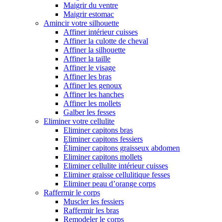
Maigrir du ventre
Maigrir estomac
Amincir votre silhouette
Affiner intérieur cuisses
Affiner la culotte de cheval
Affiner la silhouette
Affiner la taille
Affiner le visage
Affiner les bras
Affiner les genoux
Affiner les hanches
Affiner les mollets
Galber les fesses
Eliminer votre cellulite
Eliminer capitons bras
Eliminer capitons fessiers
Éliminer capitons graisseux abdomen
Eliminer capitons mollets
Eliminer cellulite intérieur cuisses
Eliminer graisse cellulitique fesses
Eliminer peau d’orange corps
Raffermir le corps
Muscler les fessiers
Raffermir les bras
Remodeler le corps