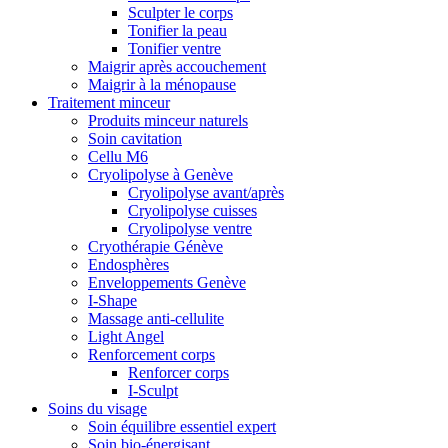
Sculpter le corps
Tonifier la peau
Tonifier ventre
Maigrir après accouchement
Maigrir à la ménopause
Traitement minceur
Produits minceur naturels
Soin cavitation
Cellu M6
Cryolipolyse à Genève
Cryolipolyse avant/après
Cryolipolyse cuisses
Cryolipolyse ventre
Cryothérapie Génève
Endosphères
Enveloppements Genève
I-Shape
Massage anti-cellulite
Light Angel
Renforcement corps
Renforcer corps
I-Sculpt
Soins du visage
Soin équilibre essentiel expert
Soin bio-énergisant