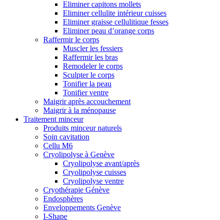
Eliminer capitons mollets
Eliminer cellulite intérieur cuisses
Eliminer graisse cellulitique fesses
Eliminer peau d’orange corps
Raffermir le corps
Muscler les fessiers
Raffermir les bras
Remodeler le corps
Sculpter le corps
Tonifier la peau
Tonifier ventre
Maigrir après accouchement
Maigrir à la ménopause
Traitement minceur
Produits minceur naturels
Soin cavitation
Cellu M6
Cryolipolyse à Genève
Cryolipolyse avant/après
Cryolipolyse cuisses
Cryolipolyse ventre
Cryothérapie Génève
Endosphères
Enveloppements Genève
I-Shape