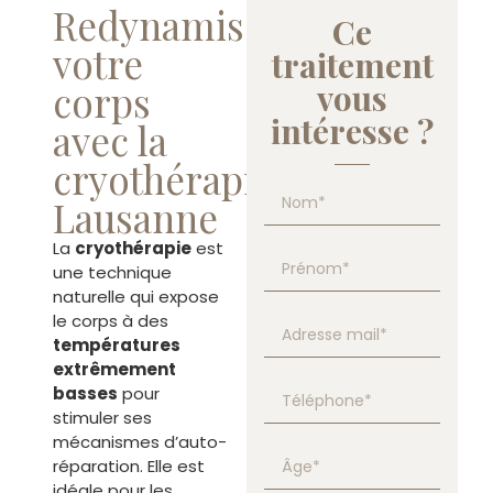
Redynamisez
Ce
votre
traitement
vous
corps
intéresse ?
avec la
cryothérapie
Lausanne
La
cryothérapie
est
une technique
naturelle qui expose
le corps à des
températures
extrêmement
basses
pour
stimuler ses
mécanismes d’auto-
réparation. Elle est
idéale pour les