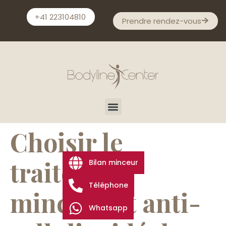
+41 223104810
Prendre rendez-vous
Choisir le
traitement
Bilan minceur
Téléphone
minceur et anti-
Whatsapp