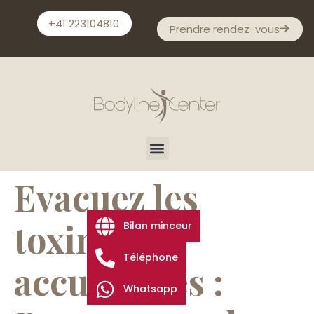
+41 223104810
Prendre rendez-vous
Evacuez les
toxines
Bilan minceur
Téléphone
accumulées :
Whatsapp